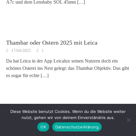
A7c und dem Lensbaby SOL 45mm
[…]
Thambar oder Ostern 2025 mit Leica
17/04/2025
1
Da hat Leica in der App Leicalux seinen Nutzern doch ein
schönes Osterei ins Nest gelegt: das Thambar Objektiv. Das gibt
es sogar für echte
[…]
Diese Website benutzt Cookies. Wenn du die Website weiter
Das iPhone 11 als Digitalkamera
nutzt, gehen wir von deinem Einverständnis aus.
10/03/2025
Comment
OK
Datenschutzerklärung
2023 war das iPhone 11 noch die beliebteste Digitalkamera im