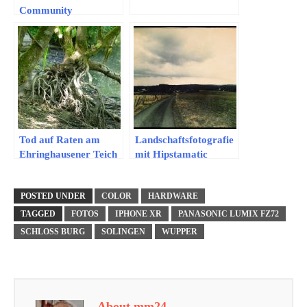
Community
Tod auf Raten am
Landschaftsfotografie
Ehringhausener Teich
mit Hipstamatic
POSTED UNDER
COLOR
HARDWARE
TAGGED
FOTOS
IPHONE XR
PANASONIC LUMIX FZ72
SCHLOSS BURG
SOLINGEN
WUPPER
About mm24