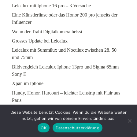
Leicalux mit Iphone 16 pro – 3 Versuche
Eine Künstlerlinse oder das Honor 200 pro jenseits der
Influencer
Wenn der Trabi Digitalkamera heisst …
Grosses Update bei Leicalux
Leicalux mit Summilux und Noctilux zwischen 28, 50
und 75mm
Bildvergleich Leicalux Iphone 13pro und Sigma 65mm
Sony E
Xpan im Iphone
Handy, Honor, Harcourt – leichter Lenstrip mit Flair aus
Paris
Zeit für die fotografische Kulturrevolution
Diese Website benutzt Cookies. Wenn du die Website weiter
nutzt, gehen wir von deinem Einverständnis aus.
Reisereportage heute
OK
Datenschutzerklärung
Die fotografische Pause als Chance